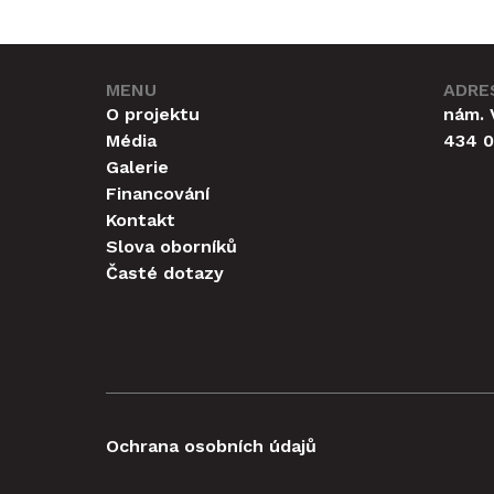
multifunkční sál, malé kino,
planetárium a restaurace.
Radnice za to zaplatí téměř
jednu miliardu korun, z toho
MENU
ADRE
větší část z dotací. Je to
O projektu
nám. 
největší městská stavební
Média
434 0
investice od roku 1989.
Galerie
Financování
Kontakt
Slova oborníků
Časté dotazy
Ochrana osobních údajů