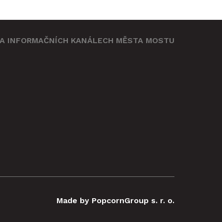
NA INFORMAČNÍCH KANÁLECH MĚSTA MOSTU
omítat
ou
e zde
Made by PopcornGroup s. r. o.