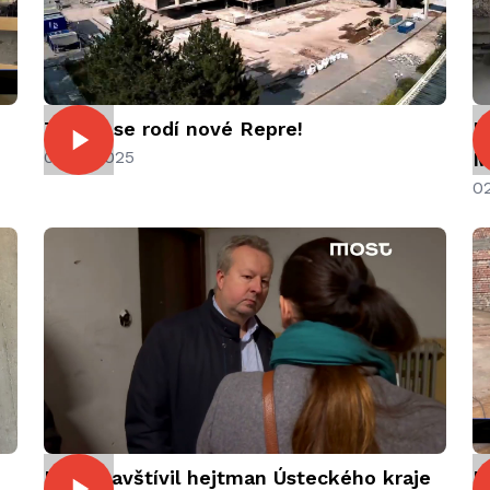
i
Takhle se rodí nové Repre!
P
04.07.2025
M
0
Most navštívil hejtman Ústeckého kraje
R