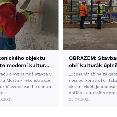
konického objektu
OBRAZEM: Stavbař
te moderní kulturní
obří kulturák úpln
zdělávací centrum,
„očesali“. Zaráží je
račuje významná stavba v
„Očesaná“ až na základ
ré oživí srdce města
fušeřina předchůd
tru Mostu - rekonstrukce
nosnou konstrukci, takž
tevře dveře nové
turně vzdělávacího centra
skrz ni vidět, je budova
re.
obřího kulturního dom
 setkávání,
6.2025
Repre v Mostě, která
23.04.2025
ělávání a zábavy.
momentálně prochází
kompletní rekonstrukcí