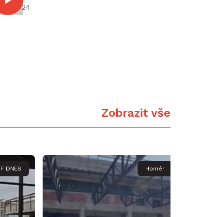
.12.2024
Zobrazit vše
F DNES
Homér