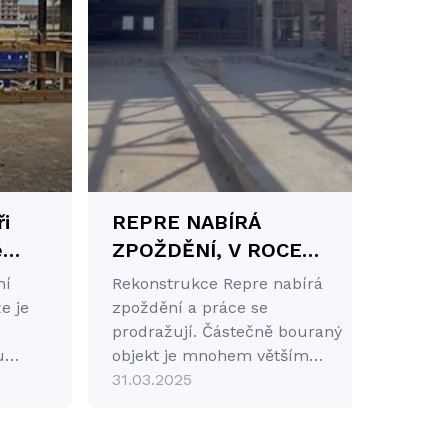
i
REPRE NABÍRÁ
ě
ZPOŽDĚNÍ, V ROCE
2027 SE PRÝ ALE
ní
Rekonstrukce Repre nabírá
ců
OTEVŘE
e je
zpoždění a práce se
prodražují. Částečně bouraný
u
objekt je mnohem větším
„oříškem“, než se
31.03.2025
předpokládalo.
.