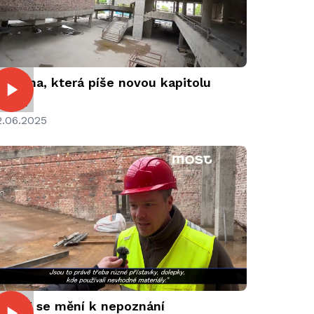
roměna, která píše novou kapitolu
ostu
2.06.2025
EPRE se mění k nepoznání