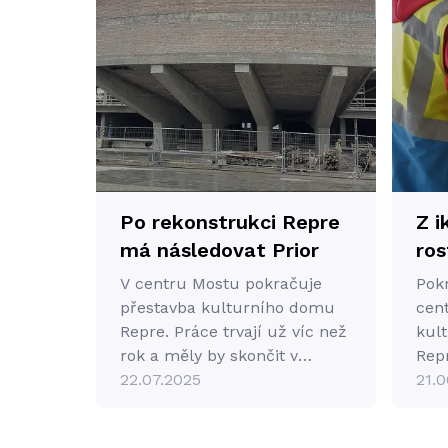
Po rekonstrukci Repre
Z i
má následovat Prior
ros
a v
V centru Mostu pokračuje
Pok
kte
přestavba kulturního domu
cen
Repre. Práce trvají už víc než
a o
kul
rok a měly by skončit v
Rep
éře
závěru roku 2026. V Repre
22.07.2025
21.0
vzd
bude po rekonstrukci
městská knihovna, velký