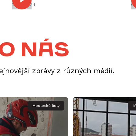
27.12.2024
09
 o nás
nejnovější zprávy z různých médií.
Mostecké listy
M