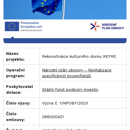
Název
Rekonstrukce kulturního domu REPRE
projektu:
Operační
Národní plán obnovy – Revitalizace
program:
specifických brownfieldů
Poskytovatel
Státní fond podpory investic
dotace:
Číslo výzvy:
Výzva č. 1/NPOBF/2023
Číslo
268000421
smlouvy: