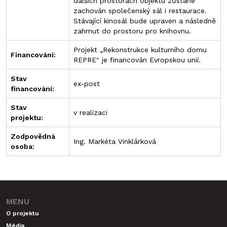
dalších prostorách objektu zůstane
zachován společenský sál i restaurace.
Stávající kinosál bude upraven a následně
zahrnut do prostoru pro knihovnu.
Projekt „Rekonstrukce kulturního domu
Financování:
REPRE" je financován Evropskou unií.
Stav
ex-post
financování:
Stav
v realizaci
projektu:
Zodpovědná
Ing. Markéta Vinklárková
osoba:
MENU
O projektu
Média