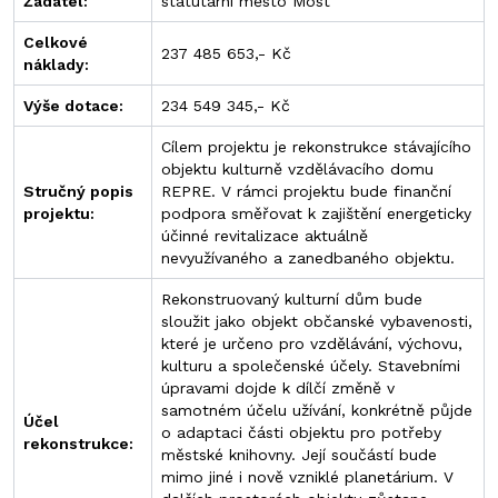
Žadatel:
statutární město Most
Celkové
237 485 653,- Kč
náklady:
Výše dotace:
234 549 345,- Kč
Cílem projektu je rekonstrukce stávajícího
objektu kulturně vzdělávacího domu
Stručný popis
REPRE. V rámci projektu bude finanční
projektu:
podpora směřovat k zajištění energeticky
účinné revitalizace aktuálně
nevyužívaného a zanedbaného objektu.
Rekonstruovaný kulturní dům bude
sloužit jako objekt občanské vybavenosti,
které je určeno pro vzdělávání, výchovu,
kulturu a společenské účely. Stavebními
úpravami dojde k dílčí změně v
samotném účelu užívání, konkrétně půjde
Účel
o adaptaci části objektu pro potřeby
rekonstrukce:
městské knihovny. Její součástí bude
mimo jiné i nově vzniklé planetárium. V