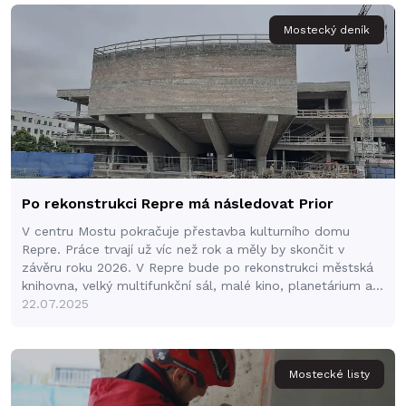
Mostecký deník
Po rekonstrukci Repre má následovat Prior
V centru Mostu pokračuje přestavba kulturního domu
Repre. Práce trvají už víc než rok a měly by skončit v
závěru roku 2026. V Repre bude po rekonstrukci městská
knihovna, velký multifunkční sál, malé kino, planetárium a
restaurace. Radnice za to zaplatí téměř jednu miliardu
22.07.2025
korun, z toho větší část z dotací. Je to největší městská
stavební investice od roku 1989.
Mostecké listy