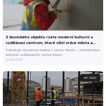
Z ikonického objektu roste moderní kulturní a
vzdělávací centrum, které oživí srdce města a
otevře dveře nové éře setkávání, vzdělávání a
Pokračuje významná stavba v centru Mostu - rekonstrukce
zábavy.
kulturně vzdělávacího centra Repre.
21.06.2025
MF DNES