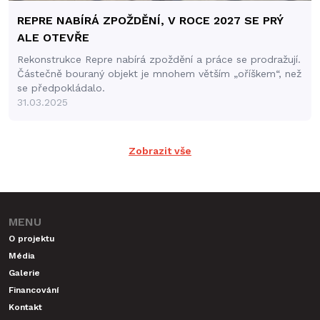
REPRE NABÍRÁ ZPOŽDĚNÍ, V ROCE 2027 SE PRÝ
ALE OTEVŘE
Rekonstrukce Repre nabírá zpoždění a práce se prodražují.
Částečně bouraný objekt je mnohem větším „oříškem“, než
se předpokládalo.
31.03.2025
Zobrazit vše
MENU
O projektu
Média
Galerie
Financování
Kontakt