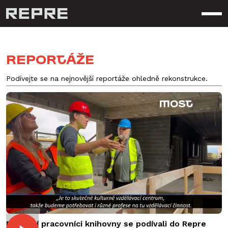
Otev
Reportáže
Podívejte se na nejnovější reportáže ohledně rekonstrukce.
Budoucí pracovníci knihovny se podívali do Repre