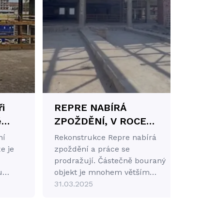
i
REPRE NABÍRÁ
ě
ZPOŽDĚNÍ, V ROCE
2027 SE PRÝ ALE
ní
Rekonstrukce Repre nabírá
ců
OTEVŘE
e je
zpoždění a práce se
prodražují. Částečně bouraný
u
objekt je mnohem větším
„oříškem“, než se
31.03.2025
předpokládalo.
.