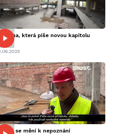
roměna, která píše novou kapitolu
ostu
2.06.2025
EPRE se mění k nepoznání