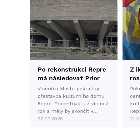
Po rekonstrukci Repre
Z i
má následovat Prior
ros
a v
V centru Mostu pokračuje
Pok
kte
přestavba kulturního domu
cen
Repre. Práce trvají už víc než
a o
kul
rok a měly by skončit v
Rep
éře
závěru roku 2026. V Repre
22.07.2025
21.0
vzd
bude po rekonstrukci
městská knihovna, velký