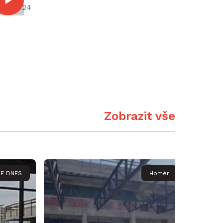
.12.2024
Zobrazit vše
F DNES
Homér