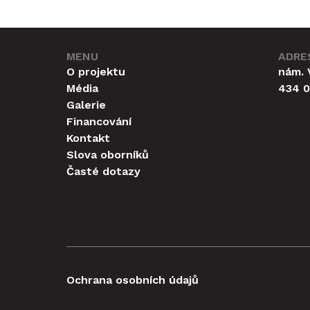
multifunkční sál, malé kino,
planetárium a restaurace.
Radnice za to zaplatí téměř
jednu miliardu korun, z toho
MENU
ADRE
větší část z dotací. Je to
O projektu
nám. 
největší městská stavební
Média
434 0
investice od roku 1989.
Galerie
Financování
Kontakt
Slova oborníků
Časté dotazy
Ochrana osobních údajů