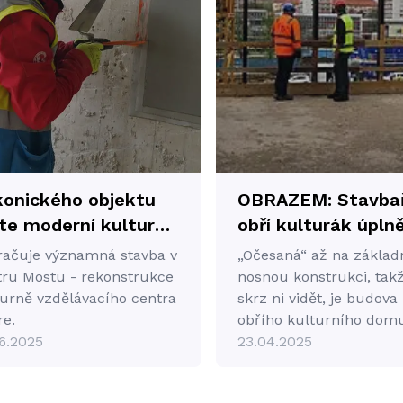
konického objektu
OBRAZEM: Stavbař
te moderní kulturní
obří kulturák úpln
zdělávací centrum,
„očesali“. Zaráží je
račuje významná stavba v
„Očesaná“ až na základ
ré oživí srdce města
fušeřina předchůd
tru Mostu - rekonstrukce
nosnou konstrukci, takž
tevře dveře nové
turně vzdělávacího centra
skrz ni vidět, je budova
re.
obřího kulturního dom
 setkávání,
6.2025
Repre v Mostě, která
23.04.2025
ělávání a zábavy.
momentálně prochází
kompletní rekonstrukcí