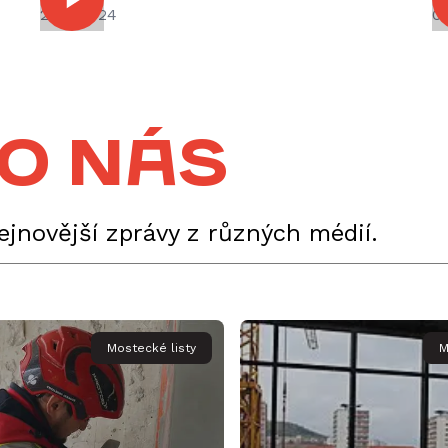
27.12.2024
09
 o nás
nejnovější zprávy z různých médií.
Mostecké listy
M