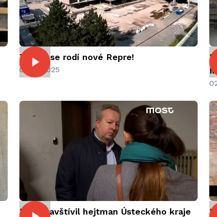
i
Takhle se rodí nové Repre!
P
04.07.2025
M
0
Most navštívil hejtman Ústeckého kraje
R