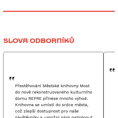
Slova odborníků
P
v
Přestěhování Městské knihovny Most
p
do nově rekonstruovaného kulturního
z
domu REPRE přinese mnoho výhod.
c
Knihovna se umístí do srdce města,
R
což zlepší dostupnost pro naše
p
návštěvníky a umožní nám nabídnout