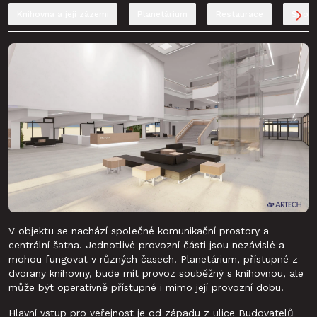
Knihovna a její zázemí
Planetárium
Restaurace
Spole
V objektu se nachází společné komunikační prostory a
centrální šatna. Jednotlivé provozní části jsou nezávislé a
mohou fungovat v různých časech. Planetárium, přístupné z
dvorany knihovny, bude mít provoz souběžný s knihovnou, ale
může být operativně přístupné i mimo její provozní dobu.
Hlavní vstup pro veřejnost je od západu z ulice Budovatelů