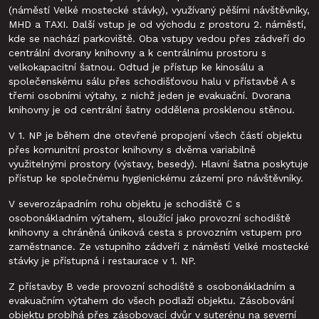
(náměstí Velké mostecké stávky), využívaný pěšími návštěvníky,
MHD a TAXI. Další vstup je od východu z prostoru 2. náměstí,
kde se nachází parkoviště. Oba vstupy vedou přes zádveří do
centrální dvorany knihovny a k centrálnímu prostoru s
velkokapacitní šatnou. Odtud je přístup ke kinosálu a
společenskému sálu přes schodišťovou halu v přístavbě A s
třemi osobními výtahy, z nichž jeden je evakuační. Dvorana
knihovny je od centrální šatny oddělena prosklenou stěnou.
V 1. NP je během dne otevřené propojení všech částí objektu
přes komunitní prostor knihovny s dvěma variabilně
využitelnými prostory (výstavy, besedy). Hlavní šatna poskytuje
přístup ke společnému hygienickému zázemí pro návštěvníky.
V severozápadním rohu objektu je schodiště C s
osobonákladním výtahem, sloužící jako provozní schodiště
knihovny a chráněná úniková cesta s provozním vstupem pro
zaměstnance. Ze vstupního zádveří z náměstí Velké mostecké
stávky je přístupná i restaurace v 1. NP.
Z přístavby B vede provozní schodiště s osobonákladním a
evakuačním výtahem do všech podlaží objektu. Zásobování
objektu probíhá přes zásobovací dvůr v suterénu na severní