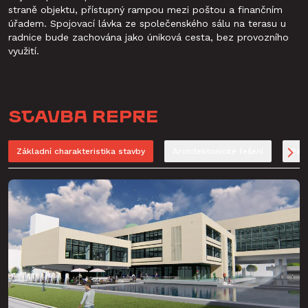
straně objektu, přístupný rampou mezi poštou a finančním
úřadem. Spojovací lávka ze společenského sálu na terasu u
radnice bude zachována jako úniková cesta, bez provozního
využití.
Stavba Repre
Základní charakteristika stavby
Architektonické řešení
Par