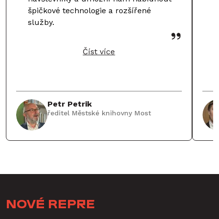
d
špičkové technologie a rozšířené
k
služby.
k
o
Číst více
o
Petr Petrik
ředitel Městské knihovny Most
Nové Repre